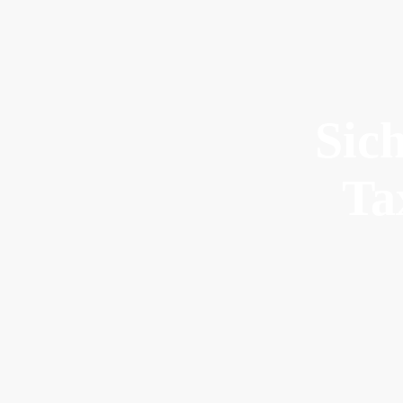
Sic
Ta
Bei uns steigen Sie direkt 
zentrale Vermittlung od
verbunden“ erwarte
Funkdurcheinander, ein