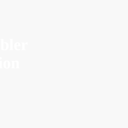
bler
ion
Einzelunternehmen, ganz ohne
itung, Sie werden gleich
App-Spielchen, kein
 Hanseatisch. Herzlich.