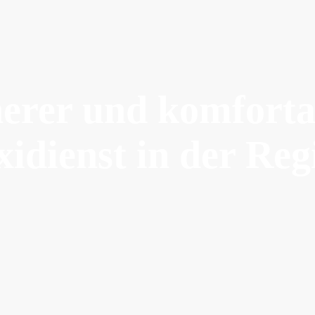
herer und komforta
xidienst in der Reg
Persönlich statt anon
y
m!
beim Chef ein!
Taxibetrieb Latif ist ein inhabergeführtes 
er lange Warteschleifen. Statt „Bitte bleiben Sie in der Le
t Sie hier direkter Service mit klaren Absprachen. Keine 
fach ein Taxi, das kommt, wenn Sie es brauchen. Ehrlich.